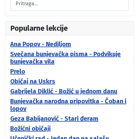
Popularne lekcije
Ana Popov - Nediljom
Svečana bunjevačka pisma - Podvikuje
bunjevačka vila
Prelo
Običaj na Uskrs
Gabrijela Diklić - Božić u jednom danu
Bunjevačka narodna pripovitka - Čoban i
lopov
Geza Babijanović - Stari đeram
Božićni običaji
Učenički rad - Jedan dan na salašu