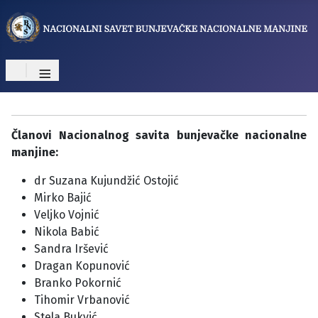
≡
Članovi Nacionalnog savita bunjevačke nacionalne
manjine:
dr Suzana Kujundžić Ostojić
Mirko Bajić
Veljko Vojnić
Nikola Babić
Sandra Iršević
Dragan Kopunović
Branko Pokornić
Tihomir Vrbanović
Stela Bukvić