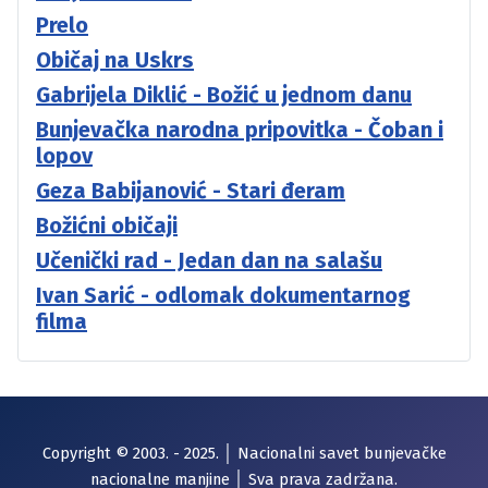
Prelo
Običaj na Uskrs
Gabrijela Diklić - Božić u jednom danu
Bunjevačka narodna pripovitka - Čoban i
lopov
Geza Babijanović - Stari đeram
Božićni običaji
Učenički rad - Jedan dan na salašu
Ivan Sarić - odlomak dokumentarnog
filma
Copyright © 2003. - 2025. │ Nacionalni savet bunjevačke
nacionalne manjine │ Sva prava zadržana.